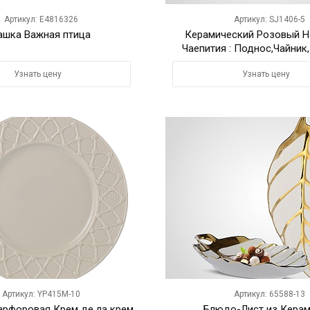
Артикул: E4816326
Артикул: SJ1406-5
ашка Важная птица
Керамический Розовый Н
Чаепития : Поднос,Чайник
"Мрамор"
Узнать цену
Узнать цену
Артикул: YP415M-10
Артикул: 65588-13
арфоровая Крем де ла крем
Блюдо-Лист из Керам