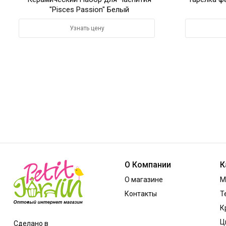
"Pisces Passion" Белый
Узнать цену
О Компании
К
О магазине
М
Контакты
Т
К
Ц
Сделано в