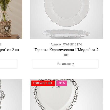
2
Артикул: WA16B1517-2
ея" от 2 шт
Тарелка Керамическая L"Медея" от 2
шт
Узнать цену
ТОЛЬКО 1 ШТ.
-35%