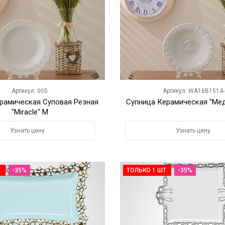
Артикул: 005
Артикул: WA16B1514-
ерамическая Суповая Резная
Супница Керамическая "Мед
"Miracle" M
Узнать цену
Узнать цену
.
-35%
ТОЛЬКО 1 ШТ.
-35%