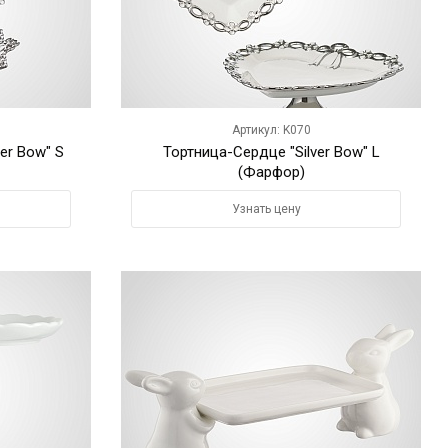
Артикул: K070
er Bow" S
Тортница-Сердце "Silver Bow" L
(Фарфор)
Узнать цену