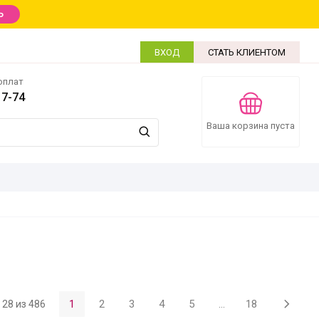
Ь
ВХОД
СТАТЬ КЛИЕНТОМ
оплат
17-74
Ваша корзина пуста
1
2
3
4
5
...
18
- 28 из 486