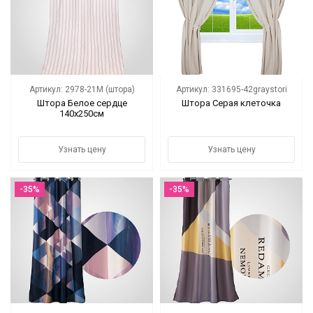
Цветы
Новый год
НОВЫЙ ГОД НОВИНКИ
Артикул: 2978-21M (штора)
Артикул: 331695-42graystori
Штора Белое сердце
Штора Серая клеточка
140х250см
Распродажа
Уценка
Узнать цену
Узнать цену
! СКИДКА НА ТОВАР !
-35%
-35%
Кролики