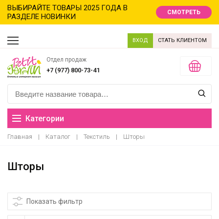
ВЫБИРАЙТЕ ТОВАРЫ 2025 ГОДА В
СМОТРЕТЬ
РАЗДЕЛЕ НОВИНКИ
ВХОД
СТАТЬ КЛИЕНТОМ
Отдел продаж
+7 (977) 800-73-41
Категории
Главная
|
Каталог
|
Текстиль
|
Шторы
Распродажа
Шторы
Новинки
Новый год новинки
Показать фильтр
Хиты продаж