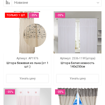
Новизне
Коллекции
ТОЛЬКО 1 ШТ.
-35%
-35%
Мебель
Ванная комната
Свет
Текстиль
Артикул: AP1976
Артикул: 2536-119F(штора)
Ароматы
Штора бежевая из льна (от 1
Штора Белая нежность
шт.)
140х250см
Посуда
Узнать цену
Узнать цену
Кролики, к Пасхе
-35%
-35%
Аксессуары
Упаковка