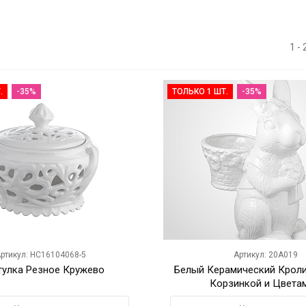
1 -
.
-35%
ТОЛЬКО 1 ШТ.
-35%
ртикул: HC16104068-5
Артикул: 20A019
улка Резное Кружево
Белый Керамический Крол
Корзинкой и Цветам