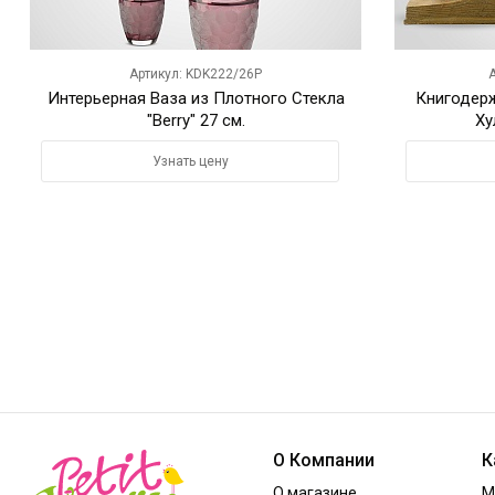
Артикул: KDK222/26P
А
Интерьерная Ваза из Плотного Стекла
Книгодерж
"Berry" 27 см.
Ху
Узнать цену
О Компании
К
О магазине
М