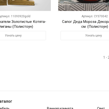
ртикул: 11093920gold
Артикул: CY370042
атели Золотистые Котята-
Сапог Деда Мороза Декор
лиганы (Полистоун)
см. (Полистоун)
Узнать цену
Узнать цену
1 -
аталог
ебель
Ванная комната
Свет