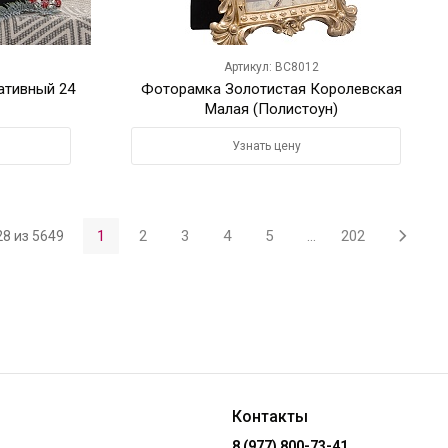
Артикул: BC8012
ативный 24
Фоторамка Золотистая Королевская
Малая (Полистоун)
Узнать цену
1
2
3
4
5
...
202
 28 из 5649
Контакты
8 (977) 800-73-41