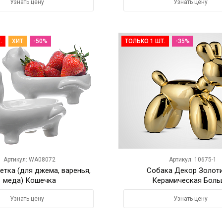
Узнать цену
Узнать цену
.
ХИТ
-50%
ТОЛЬКО 1 ШТ.
-35%
Артикул: WA08072
Артикул: 10675-1
етка (для джема, варенья,
Собака Декор Золот
меда) Кошечка
Керамическая Боль
Узнать цену
Узнать цену