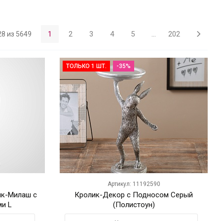
1
2
3
4
5
...
202
 28 из 5649
ТОЛЬКО 1 ШТ.
-35%
Артикул: 11192590
ик-Милаш с
Кролик-Декор с Подносом Серый
и L
(Полистоун)