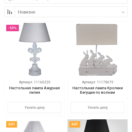
Коллекции
Новизне
Мебель
-50%
Ванная комната
Свет
Текстиль
Ароматы
Артикул: 11160220
Артикул: 11178670
Настольная лампа Ажурная
Настольная лампа Кролики
Посуда
лилия
Бегущие по волнам
Кролики, к Пасхе
Узнать цену
Узнать цену
Аксессуары
ХИТ
ХИТ
Упаковка