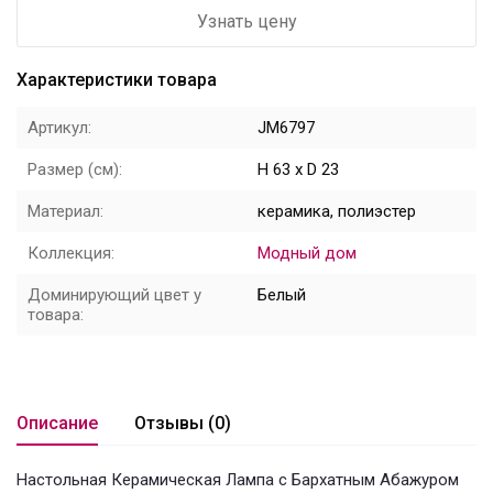
Узнать цену
Цветы
Характеристики товара
Новый год
Артикул:
JM6797
НОВЫЙ ГОД НОВИНКИ
Размер (см):
H 63 x D 23
Распродажа
Материал:
керамика, полиэстер
Уценка
Коллекция:
Модный дом
! СКИДКА НА ТОВАР !
Доминирующий цвет у
Белый
товара:
Кролики
Описание
Отзывы (0)
Настольная Керамическая Лампа с Бархатным Абажуром