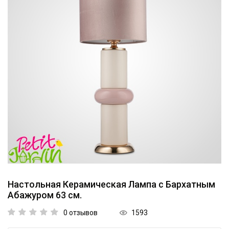
Коллекции
Мебель
Ванная комната
Свет
Текстиль
Ароматы
Посуда
Кролики, к Пасхе
Настольная Керамическая Лампа с Бархатным
Абажуром 63 см.
Аксессуары
1593
0 отзывов
Упаковка