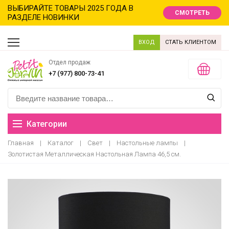
ВЫБИРАЙТЕ ТОВАРЫ 2025 ГОДА В
СМОТРЕТЬ
РАЗДЕЛЕ НОВИНКИ
ВХОД
СТАТЬ КЛИЕНТОМ
Отдел продаж
+7 (977) 800-73-41
Категории
Главная
|
Каталог
|
Свет
|
Настольные лампы
|
Распродажа
Золотистая Металлическая Настольная Лампа 46,5 см.
Новинки
Новый год новинки
Хиты продаж