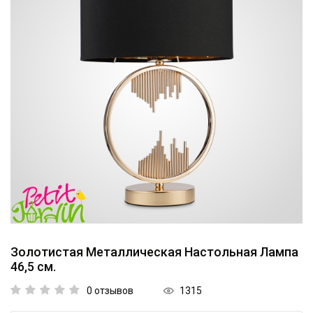
Коллекции
Мебель
Ванная комната
Свет
Текстиль
Ароматы
Посуда
Кролики, к Пасхе
Золотистая Металлическая Настольная Лампа
46,5 см.
Аксессуары
1315
0 отзывов
Упаковка