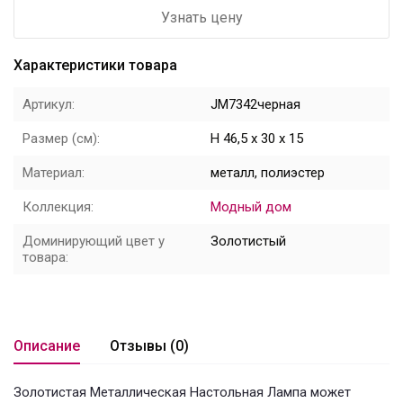
Узнать цену
Цветы
Характеристики товара
Новый год
Артикул:
JM7342черная
НОВЫЙ ГОД НОВИНКИ
Размер (см):
H 46,5 x 30 х 15
Распродажа
Материал:
металл, полиэстер
Уценка
Коллекция:
Модный дом
! СКИДКА НА ТОВАР !
Доминирующий цвет у
Золотистый
товара:
Кролики
Описание
Отзывы (0)
Золотистая Металлическая Настольная Лампа может