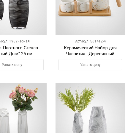
икул: 1959черная
Артикул: SJ1412-4
з Плотного Стекла
Керамический Набор для
ный Дым" 25 см.
Чаепития : Деревянный
Поднос,Чайник, 4 Кружки
Узнать цену
Узнать цену
"Мрамор"