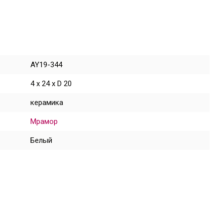
AY19-344
4 x 24 x D 20
керамика
Мрамор
Белый