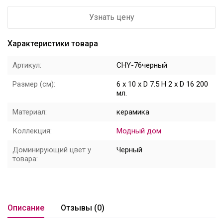
Узнать цену
Цветы
Новый год
Характеристики товара
НОВЫЙ ГОД НОВИНКИ
Артикул:
CHY-76черный
Распродажа
Размер (см):
6 x 10 x D 7.5 H 2 x D 16 200
мл.
Уценка
Материал:
керамика
! СКИДКА НА ТОВАР !
Коллекция:
Модный дом
Кролики
Доминирующий цвет у
Черный
товара:
Описание
Отзывы (0)