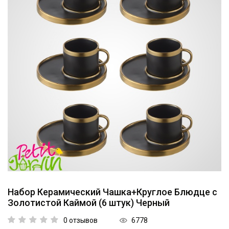
Коллекции
Мебель
Ванная комната
Свет
Текстиль
Ароматы
Посуда
Кролики, к Пасхе
Набор Керамический Чашка+Круглое Блюдце с
Золотистой Каймой (6 штук) Черный
Аксессуары
6778
0 отзывов
Упаковка