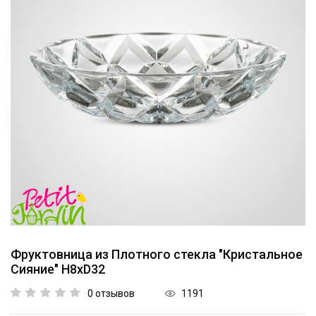
Коллекции
Мебель
Ванная комната
Свет
Текстиль
Ароматы
Посуда
Кролики, к Пасхе
Фруктовница из Плотного стекла "Кристальное
Сияние" H8xD32
Аксессуары
1191
0 отзывов
Упаковка