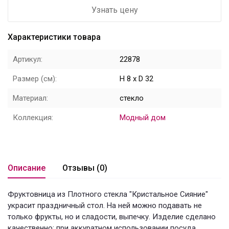
Узнать цену
Цветы
Характеристики товара
Новый год
Артикул:
22878
НОВЫЙ ГОД НОВИНКИ
Размер (см):
H 8 x D 32
Распродажа
Материал:
стекло
Уценка
Коллекция:
Модный дом
! СКИДКА НА ТОВАР !
Кролики
Описание
Отзывы (0)
Фруктовница из Плотного стекла "Кристальное Сияние"
украсит праздничный стол. На ней можно подавать не
только фрукты, но и сладости, выпечку. Изделие сделано
качественно: при аккуратном использовании посуда