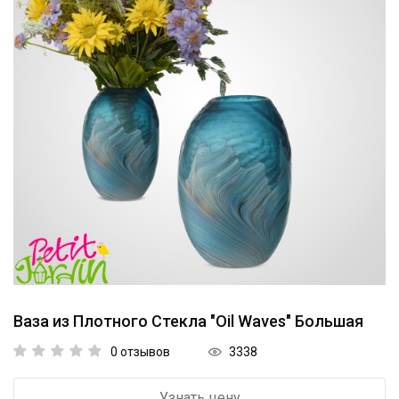
Коллекции
Мебель
Ванная комната
Свет
Текстиль
Ароматы
Посуда
Кролики, к Пасхе
Ваза из Плотного Стекла "Oil Waves" Большая
Аксессуары
3338
0 отзывов
Упаковка
Узнать цену