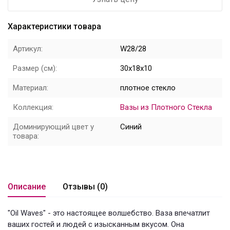
Цветы
Характеристики товара
Новый год
Артикул:
W28/28
НОВЫЙ ГОД НОВИНКИ
Размер (см):
30x18x10
Распродажа
Материал:
плотное стекло
Коллекция:
Вазы из Плотного Стекла
Уценка
Доминирующий цвет у
Синий
! СКИДКА НА ТОВАР !
товара:
Кролики
Описание
Отзывы (0)
"Oil Waves" - это настоящее волшебство. Ваза впечатлит
ваших гостей и людей с изысканным вкусом. Она