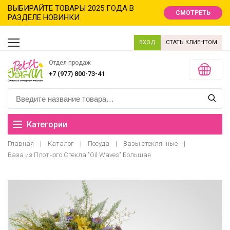
ВЫБИРАЙТЕ ТОВАРЫ 2025 ГОДА В
СМОТРЕТЬ
РАЗДЕЛЕ НОВИНКИ
ВХОД
СТАТЬ КЛИЕНТОМ
Отдел продаж
+7 (977) 800-73-41
Категории
Главная
|
Каталог
|
Посуда
|
Вазы стеклянные
|
Распродажа
Ваза из Плотного Стекла "Oil Waves" Большая
Новинки
Новый год новинки
Хиты продаж