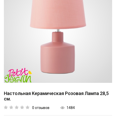
Коллекции
Мебель
Ванная комната
Свет
Текстиль
Ароматы
Посуда
Кролики, к Пасхе
Настольная Керамическая Розовая Лампа 28,5
см.
Аксессуары
1484
0 отзывов
Упаковка