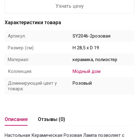
Узнать цену
Цветы
Характеристики товара
Новый год
Артикул:
SY2046-2розовая
НОВЫЙ ГОД НОВИНКИ
Размер (см):
H 28,5 x D 19
Распродажа
Материал:
керамика, полиэстер
Уценка
Коллекция:
Модный дом
! СКИДКА НА ТОВАР !
Доминирующий цвет у
Розовый
товара:
Кролики
Описание
Отзывы (0)
Настольная Керамическая Розовая Лампа позволяет с