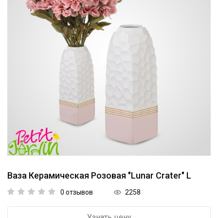
Коллекции
Мебель
Ванная комната
Свет
Текстиль
Ароматы
Посуда
Кролики, к Пасхе
Ваза Керамическая Розовая "Lunar Crater" L
Аксессуары
2258
0 отзывов
Упаковка
Узнать цену