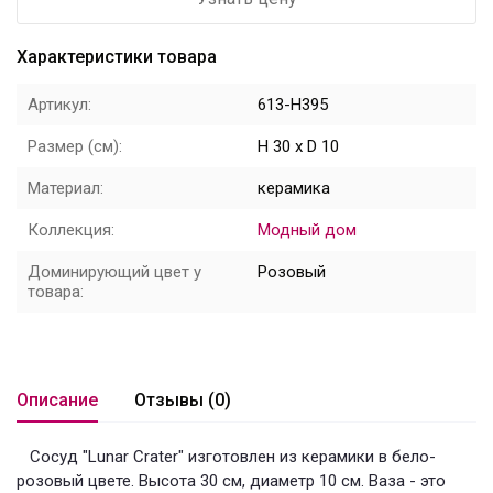
Цветы
Характеристики товара
Новый год
Артикул:
613-H395
НОВЫЙ ГОД НОВИНКИ
Размер (см):
H 30 x D 10
Распродажа
Материал:
керамика
Коллекция:
Модный дом
Уценка
Доминирующий цвет у
Розовый
! СКИДКА НА ТОВАР !
товара:
Кролики
Описание
Отзывы (0)
Сосуд "Lunar Crater" изготовлен из керамики в бело-
розовый цвете. Высота 30 см, диаметр 10 см. Ваза - это