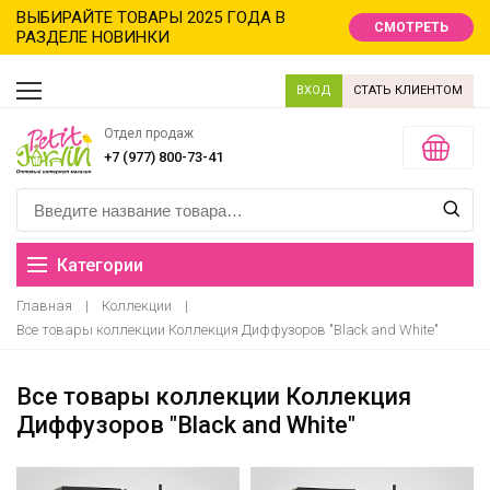
ВЫБИРАЙТЕ ТОВАРЫ 2025 ГОДА В
СМОТРЕТЬ
РАЗДЕЛЕ НОВИНКИ
ВХОД
СТАТЬ КЛИЕНТОМ
Отдел продаж
+7 (977) 800-73-41
Категории
Главная
|
Коллекции
|
Распродажа
Все товары коллекции Коллекция Диффузоров "Black and White"
Новинки
Все товары коллекции Коллекция
Диффузоров "Black and White"
Новый год новинки
Хиты продаж