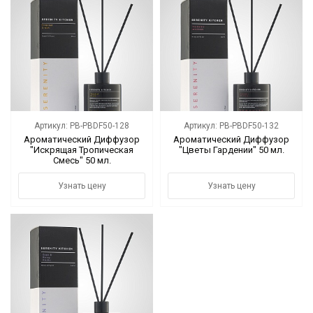
Коллекции
Мебель
Ванная комната
Свет
Артикул: PB-PBDF50-128
Артикул: PB-PBDF50-132
Ароматический Диффузор
Ароматический Диффузор
"Искрящая Тропическая
"Цветы Гардении" 50 мл.
Текстиль
Смесь" 50 мл.
Ароматы
Узнать цену
Узнать цену
Посуда
Кролики, к Пасхе
Аксессуары
Упаковка