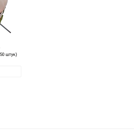
e
50 штук)