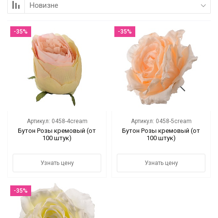
Новизне
Коллекции
-35%
-35%
Мебель
Ванная комната
Свет
Текстиль
Артикул: 0458-4cream
Артикул: 0458-5cream
Ароматы
Бутон Розы кремовый (от
Бутон Розы кремовый (от
100 штук)
100 штук)
Посуда
Узнать цену
Узнать цену
Кролики, к Пасхе
-35%
Аксессуары
Упаковка