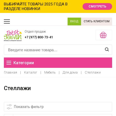
ВЫБИРАЙТЕ ТОВАРЫ 2025 ГОДА В
СМОТРЕТЬ
РАЗДЕЛЕ НОВИНКИ
ВХОД
СТАТЬ КЛИЕНТОМ
Отдел продаж
+7 (977) 800-73-41
Категории
Главная
|
Каталог
|
Мебель
|
Для дома
|
Стеллажи
Распродажа
Стеллажи
Новинки
Новый год новинки
Показать фильтр
Хиты продаж