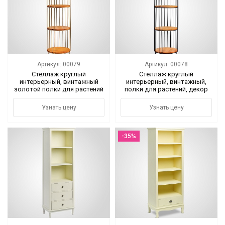
Цветы
Новый год
НОВЫЙ ГОД НОВИНКИ
Артикул: 00079
Артикул: 00078
Стеллаж круглый
Стеллаж круглый
интерьерный, винтажный
интерьерный, винтажный,
Распродажа
золотой полки для растений
полки для растений, декор
декор для хранения
для хранения
Уценка
Узнать цену
Узнать цену
! СКИДКА НА ТОВАР !
-35%
Кролики