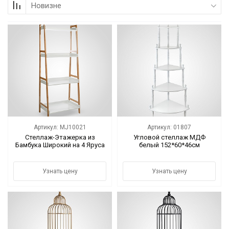
Новизне
Коллекции
Мебель
Ванная комната
Свет
Текстиль
Артикул: MJ10021
Артикул: 01807
Ароматы
Стеллаж-Этажерка из
Угловой стеллаж МДФ
Бамбука Широкий на 4 Яруса
белый 152*60*46см
Посуда
Узнать цену
Узнать цену
Кролики, к Пасхе
Аксессуары
Упаковка