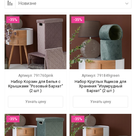
Новизне
Коллекции
-35%
-35%
Мебель
Ванная комната
Свет
Текстиль
Артикул: 791760pink
Артикул: 791849green
Ароматы
Набор Корзин для Белья с
Набор Круглых Ящиков для
Крышками "Розовый Бархат"
Хранения "Изумрудный
(2 шт.)
Бархат" (2 шт.)
Посуда
Узнать цену
Узнать цену
Кролики, к Пасхе
-35%
-35%
Аксессуары
Упаковка