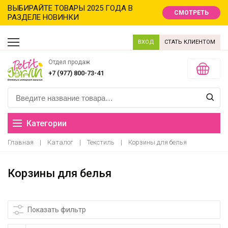
ВЫБИРАЙТЕ ТОВАРЫ 2025 ГОДА В
СМОТРЕТЬ
РАЗДЕЛЕ НОВИНКИ
ВХОД
СТАТЬ КЛИЕНТОМ
Отдел продаж
+7 (977) 800-73-41
Категории
Главная
|
Каталог
|
Текстиль
|
Корзины для белья
Распродажа
Корзины для белья
Новинки
Новый год новинки
Показать фильтр
Хиты продаж