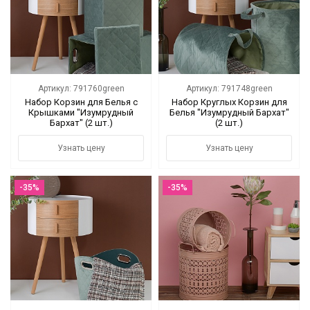
Цветы
Новый год
НОВЫЙ ГОД НОВИНКИ
Артикул: 791760green
Артикул: 791748green
Набор Корзин для Белья с
Набор Круглых Корзин для
Крышками "Изумрудный
Белья "Изумрудный Бархат"
Распродажа
Бархат" (2 шт.)
(2 шт.)
Уценка
Узнать цену
Узнать цену
! СКИДКА НА ТОВАР !
-35%
-35%
Кролики