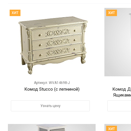
ХИТ
ХИТ
Артикул: WVA14698-J
Комод Stucco (с лепниной)
Комод Д
Ящиками
Узнать цену
ХИТ