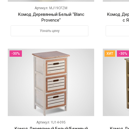
Артикул: MJ19CFZM
Комод Деревянный Белый "Blanc
Комод Дер
Provence"
с 
Узнать цену
-30%
ХИТ
-30%
Артикул: YJ14-095
Комод Деревянный Белый/Бежевый
Комод Де