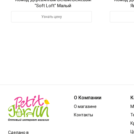
"Soft Loft" Малый
Я
Узнать цену
О Компании
К
О магазине
М
Контакты
Т
К
Ц
Сделано в