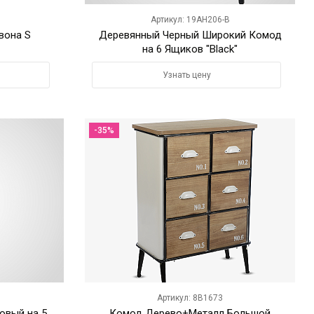
Артикул: 19AH206-B
вона S
Деревянный Черный Широкий Комод
на 6 Ящиков "Black"
Узнать цену
-35%
Артикул: 8B1673
овый на 5
Комод Дерево+Металл Большой