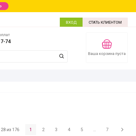
Ь
ВХОД
СТАТЬ КЛИЕНТОМ
оплат
17-74
Ваша корзина пуста
1
2
3
4
5
...
7
- 28 из 176